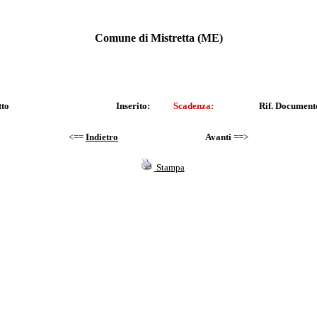
Comune di Mistretta (ME)
tto
Inserito:
Scadenza:
Rif. Document
<==
Indietro
Avanti
==>
Stampa