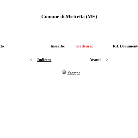
Comune di Mistretta (ME)
tto
Inserito:
Scadenza:
Rif. Document
<==
Indietro
Avanti
==>
Stampa