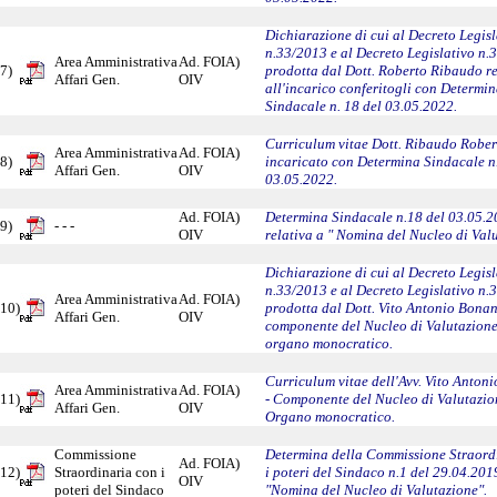
Dichiarazione di cui al Decreto Legisl
n.33/2013 e al Decreto Legislativo n.
Area Amministrativa
Ad. FOIA)
7)
prodotta dal Dott. Roberto Ribaudo re
Affari Gen.
OIV
all'incarico conferitogli con Determi
Sindacale n. 18 del 03.05.2022.
Curriculum vitae Dott. Ribaudo Rober
Area Amministrativa
Ad. FOIA)
8)
incaricato con Determina Sindacale n.
Affari Gen.
OIV
03.05.2022.
Ad. FOIA)
Determina Sindacale n.18 del 03.05.
9)
- - -
OIV
relativa a " Nomina del Nucleo di Val
Dichiarazione di cui al Decreto Legisl
n.33/2013 e al Decreto Legislativo n.
Area Amministrativa
Ad. FOIA)
10)
prodotta dal Dott. Vito Antonio Bona
Affari Gen.
OIV
componente del Nucleo di Valutazione
organo monocratico.
Curriculum vitae dell'Avv. Vito Anto
Area Amministrativa
Ad. FOIA)
11)
- Componente del Nucleo di Valutazio
Affari Gen.
OIV
Organo monocratico.
Commissione
Determina della Commissione Straord
Ad. FOIA)
12)
Straordinaria con i
i poteri del Sindaco n.1 del 29.04.201
OIV
poteri del Sindaco
"Nomina del Nucleo di Valutazione".