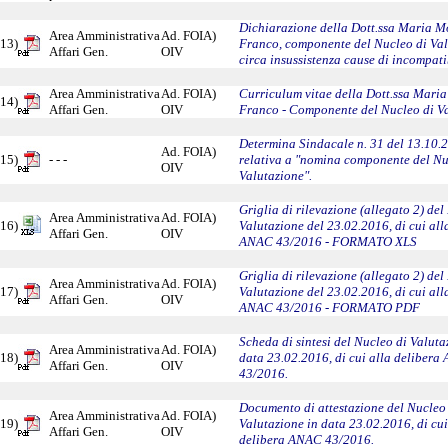
Dichiarazione della Dott.ssa Maria M
Area Amministrativa
Ad. FOIA)
13)
Franco, componente del Nucleo di Val
Affari Gen.
OIV
circa insussistenza cause di incompatib
Area Amministrativa
Ad. FOIA)
Curriculum vitae della Dott.ssa Mari
14)
Affari Gen.
OIV
Franco - Componente del Nucleo di Va
Determina Sindacale n. 31 del 13.10.
Ad. FOIA)
15)
- - -
relativa a "nomina componente del Nu
OIV
Valutazione".
Griglia di rilevazione (allegato 2) del
Area Amministrativa
Ad. FOIA)
16)
Valutazione del 23.02.2016, di cui all
Affari Gen.
OIV
ANAC 43/2016 - FORMATO XLS
Griglia di rilevazione (allegato 2) del
Area Amministrativa
Ad. FOIA)
17)
Valutazione del 23.02.2016, di cui all
Affari Gen.
OIV
ANAC 43/2016 - FORMATO PDF
Scheda di sintesi del Nucleo di Valuta
Area Amministrativa
Ad. FOIA)
18)
data 23.02.2016, di cui alla deliber
Affari Gen.
OIV
43/2016.
Documento di attestazione del Nucleo
Area Amministrativa
Ad. FOIA)
19)
Valutazione in data 23.02.2016, di cui
Affari Gen.
OIV
delibera ANAC 43/2016.