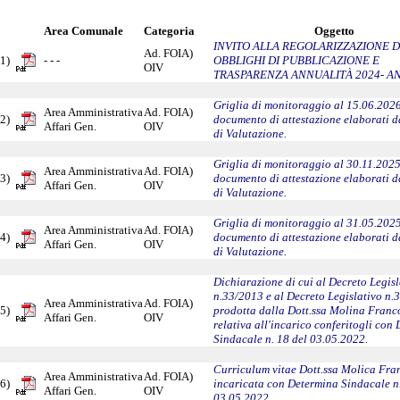
Area Comunale
Categoria
Oggetto
INVITO ALLA REGOLARIZZAZIONE 
Ad. FOIA)
1)
- - -
OBBLIGHI DI PUBBLICAZIONE E
OIV
TRASPARENZA ANNUALITÀ 2024- A
Griglia di monitoraggio al 15.06.2026
Area Amministrativa
Ad. FOIA)
2)
documento di attestazione elaborati 
Affari Gen.
OIV
di Valutazione.
Griglia di monitoraggio al 30.11.2025
Area Amministrativa
Ad. FOIA)
3)
documento di attestazione elaborati 
Affari Gen.
OIV
di Valutazione.
Griglia di monitoraggio al 31.05.2025
Area Amministrativa
Ad. FOIA)
4)
documento di attestazione elaborati 
Affari Gen.
OIV
di Valutazione.
Dichiarazione di cui al Decreto Legisl
n.33/2013 e al Decreto Legislativo n.
Area Amministrativa
Ad. FOIA)
5)
prodotta dalla Dott.ssa Molina Fran
Affari Gen.
OIV
relativa all'incarico conferitogli con
Sindacale n. 18 del 03.05.2022.
Curriculum vitae Dott.ssa Molica Fr
Area Amministrativa
Ad. FOIA)
6)
incaricata con Determina Sindacale n.
Affari Gen.
OIV
03.05.2022.