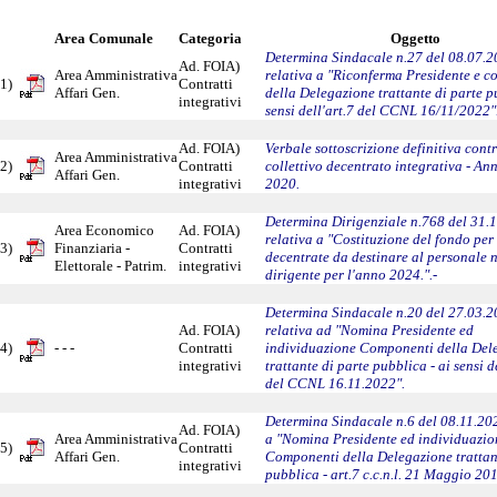
Area Comunale
Categoria
Oggetto
Determina Sindacale n.27 del 08.07.
Ad. FOIA)
Area Amministrativa
relativa a "Riconferma Presidente e 
1)
Contratti
Affari Gen.
della Delegazione trattante di parte p
integrativi
sensi dell'art.7 del CCNL 16/11/2022"
Ad. FOIA)
Verbale sottoscrizione definitiva cont
Area Amministrativa
2)
Contratti
collettivo decentrato integrativa - An
Affari Gen.
integrativi
2020.
Determina Dirigenziale n.768 del 31.
Area Economico
Ad. FOIA)
relativa a "Costituzione del fondo per 
3)
Finanziaria -
Contratti
decentrate da destinare al personale 
Elettorale - Patrim.
integrativi
dirigente per l'anno 2024.".-
Determina Sindacale n.20 del 27.03.
Ad. FOIA)
relativa ad "Nomina Presidente ed
4)
- - -
Contratti
individuazione Componenti della Del
integrativi
trattante di parte pubblica - ai sensi de
del CCNL 16.11.2022".
Determina Sindacale n.6 del 08.11.202
Ad. FOIA)
Area Amministrativa
a "Nomina Presidente ed individuazio
5)
Contratti
Affari Gen.
Componenti della Delegazione trattan
integrativi
pubblica - art.7 c.c.n.l. 21 Maggio 201