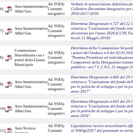
Ad. FOIA)
Verbale di sottoscrizione definitiva d
Area Amministrativa
6)
Contratti
Collettivo Decentrato Integrativo per 
Affari Gen.
integrativi
2016-2017-2018.
Determina Dirigenziale n.727 del 22.
Ad. FOIA)
Area Amministrativa
relativa a "Costituzione del fondo riso
7)
Contratti
Affari Gen.
decentrate per l'anno 2020.(CCNL Fu
integrativi
locali 21 Maggio 2018)".
Determina della Commissione Straord
Commissione
Ad. FOIA)
i poteri del Sindaco n.6 del 02.03.202
Straordinaria con i
8)
Contratti
"Nomina Presidente ed individuazion
poteri della Giunta
integrativi
Componenti della Delegazione trattan
Municipale
pubblica - art.7 C.C.N.L. 21 maggio 2
Determina Dirigenziale n.666 del 29.
Ad. FOIA)
Area Amministrativa
relativa a "Costituzione del fondo dell
9)
Contratti
Affari Gen.
per le politiche di sviluppo e per la pr
integrativi
anno 2017".
Determina Dirigenziale n.665 del 29.
Ad. FOIA)
Area Amministrativa
relativa a "Costituzione del fondo dell
10)
Contratti
Affari Gen.
per le politiche di sviluppo e per la pr
integrativi
anno 2016".
Ad. FOIA)
Liquidazione lavoro straordinario effe
Area Tecnica
11)
Contratti
al 3OlOgl2O17 dal personale in serviz
(storico)