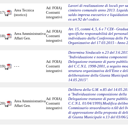
Lavori di realizzazione di loculi per s
Ad. FOIA)
Area Tecnica
cimitero comunale anno 2013. Liquid
17)
Contratti
(storico)
saldo impresa esecutrice e liquidazion
integrativi
ex art.92 de! codice.
Art. 15, commi 4, 5, 6 e 7 CDI - Gradu
Ad. FOIA)
Area Amministrativa
specifiche responsabilità del personal
18)
Contratti
Affari Gen.
individuato dalla Conferenza delle Po
integrativi
Organizzative del 17.03.2015 - Anno 
Determina Sindacale n.23 del 3.6.2015
"Individuazione e nomina componenti 
Ad. FOIA)
Delegazione trattante di parte pubblic
19)
- - -
Contratti
del C.C.N.L. 1998-2001, a seguito mod
integrativi
struttura organizzativa dell'Ente e del
deliberazione della Giunta Municipal
14.05.2015".
Delibera della G.M. n.85 del 14.05.20
a "Individuazione composizione della
Ad. FOIA)
Delegazione trattante di parte pubblic
Area Amministrativa
20)
Contratti
C.C.N.L. 01/04/1999).Modifica delibe
Affari Gen.
integrativi
Commissario straordinario n.60 del 
di approvazione della proposta di del
di Giunta Municipale n.13 del 03/06/