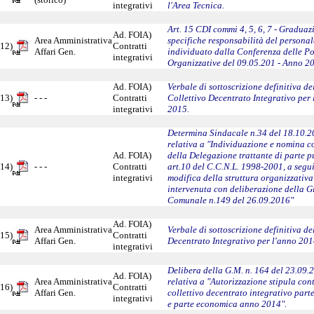
integrativi
l'Area Tecnica.
Art. 15 CDI commi 4, 5, 6, 7 - Graduaz
Ad. FOIA)
Area Amministrativa
specifiche responsabilità del personal
12)
Contratti
Affari Gen.
individuato dalla Conferenza delle Po
integrativi
Organizzative del 09.05.201 - Anno 2
Ad. FOIA)
Verbale di sottoscrizione definitiva d
13)
- - -
Contratti
Collettivo Decentrato Integrativo per 
integrativi
2015.
Determina Sindacale n.34 del 18.10.
relativa a "Individuazione e nomina 
Ad. FOIA)
della Delegazione trattante di parte p
14)
- - -
Contratti
art.10 del C.C.N.L. 1998-2001, a segu
integrativi
modifica della struttura organizzativa
intervenuta con deliberazione della G
Comunale n.149 del 26.09.2016"
Ad. FOIA)
Area Amministrativa
Verbale di sottoscrizione definitiva d
15)
Contratti
Affari Gen.
Decentrato Integrativo per l'anno 201
integrativi
Delibera della G.M. n. 164 del 23.09.
Ad. FOIA)
Area Amministrativa
relativa a "Autorizzazione stipula con
16)
Contratti
Affari Gen.
collettivo decentrato integrativo part
integrativi
e parte economica anno 2014".