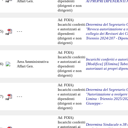
Affari Gen.
dipendenti
AI PROPRI DIPENDENTI A
(dirigenti e non
dirigenti)
Ad. FOIA)
Incarichi conferiti
Determina del Segretario 
e autorizzati ai
"Revoca autorizzazione a s
5)
- - -
dipendenti
collegio dei Revisori dei 
(dirigenti e non
Triennio 2024/207 - Dipend
dirigenti)
Ad. FOIA)
Incarichi conferiti
Incarichi conferiti e autori
Area Amministrativa
e autorizzati ai
6)
[Modifica] [Elimina] Tabell
Affari Gen.
dipendenti
autorizzati ai propri dipe
(dirigenti e non
dirigenti)
Ad. FOIA)
Incarichi conferiti
Determina del Segretario 
e autorizzati ai
"Autorizzazione a svolgere
7)
- - -
dipendenti
Limina - Triennio 2025/20
(dirigenti e non
Giuseppe.-
dirigenti)
Ad. FOIA)
Incarichi conferiti
Determina Sindacale n.38 
e autorizzati ai