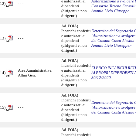
e autorizzati ai
Autorizzazione a svolgere 
12)
- - -
dipendenti
Consorzio Tirreno Ecosvilu
(dirigenti e non
Anania Livio Giuseppe.-
dirigenti)
Ad. FOIA)
Incarichi conferiti
Determina del Segretario 
e autorizzati ai
"Autorizzazione a svolgere 
13)
- - -
dipendenti
dei Comuni Costa Alesina 
(dirigenti e non
Anania Livio Giuseppe.-
dirigenti)
Ad. FOIA)
Incarichi conferiti
ELENCO INCARICHI RETR
Area Amministrativa
e autorizzati ai
14)
AI PROPRI DIPENDENTI 
Affari Gen.
dipendenti
30/12/2020.
(dirigenti e non
dirigenti)
Ad. FOIA)
Incarichi conferiti
Determina del Segretario G
e autorizzati ai
15)
- - -
"Autorizzazione a svolgere 
dipendenti
dei Comuni Costa Alesina 
(dirigenti e non
dirigenti)
Ad. FOIA)
Incarichi conferiti