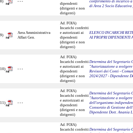
8)
- - -
conferimento di incarico a 
dipendenti
di Area 2 Socio Educativa 
(dirigenti e non
dirigenti)
Ad. FOIA)
Incarichi conferiti
Area Amministrativa
e autorizzati ai
ELENCO INCARICHI RETR
9)
Affari Gen.
dipendenti
AI PROPRI DIPENDENTI 
(dirigenti e non
dirigenti)
Ad. FOIA)
Incarichi conferiti
Determina del Segretario 
e autorizzati ai
"Autorizzazione a svolgere
10)
- - -
dipendenti
Revisori dei Conti - Comu
(dirigenti e non
2024/2027 - Dipendente Do
dirigenti)
Ad. FOIA)
Determina del Segretario 
Incarichi conferiti
"Autorizzazione a svolgere
e autorizzati ai
11)
- - -
dell'organismo indipendent
dipendenti
Consorzio di Gestione del
(dirigenti e non
Dipendente Dott. Anania L
dirigenti)
Ad. FOIA)
Incarichi conferiti
Determina del Segretario C