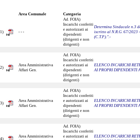
Area Comunale
Categoria
Ad. FOIA)
Incarichi conferiti
Determina Sindacale n.3 de
e autorizzati ai
1)
- - -
iscritto al N.R.G. 67/2023
dipendenti
(C.T.P.).".-
(dirigenti e non
dirigenti)
Ad. FOIA)
Incarichi conferiti
Area Amministrativa
e autorizzati ai
ELENCO INCARICHI RETR
2)
Affari Gen.
dipendenti
AI PROPRI DIPENDENTI A
(dirigenti e non
dirigenti)
Ad. FOIA)
Incarichi conferiti
Area Amministrativa
e autorizzati ai
ELENCO INCARICHI RETR
3)
Affari Gen.
dipendenti
AI PROPRI DIPENDENTI 
(dirigenti e non
dirigenti)
Ad. FOIA)
Incarichi conferiti
Area Amministrativa
e autorizzati ai
ELENCO INCARICHI RETR
4)