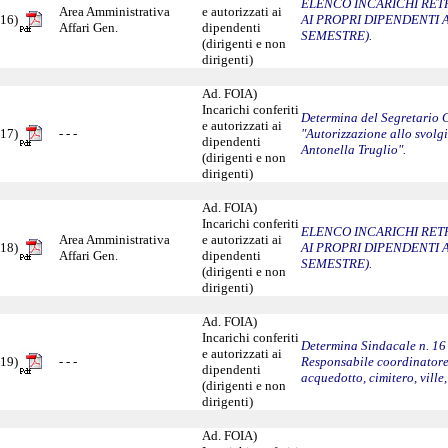
ELENCO INCARICHI RETR
Area Amministrativa
e autorizzati ai
16)
AI PROPRI DIPENDENTI 
Affari Gen.
dipendenti
SEMESTRE).
(dirigenti e non
dirigenti)
Ad. FOIA)
Incarichi conferiti
Determina del Segretario G
e autorizzati ai
17)
- - -
"Autorizzazione allo svolg
dipendenti
Antonella Truglio".
(dirigenti e non
dirigenti)
Ad. FOIA)
Incarichi conferiti
ELENCO INCARICHI RETR
Area Amministrativa
e autorizzati ai
18)
AI PROPRI DIPENDENTI 
Affari Gen.
dipendenti
SEMESTRE).
(dirigenti e non
dirigenti)
Ad. FOIA)
Incarichi conferiti
Determina Sindacale n. 16
e autorizzati ai
19)
- - -
Responsabile coordinatore/
dipendenti
acquedotto, cimitero, ville
(dirigenti e non
dirigenti)
Ad. FOIA)