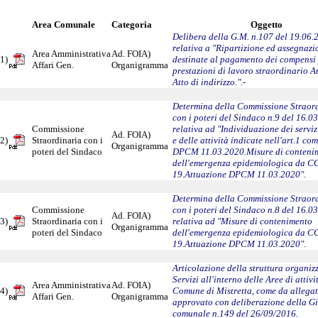
Area Comunale
Categoria
Oggetto
Delibera della G.M. n.107 del 19.06.
relativa a "Ripartizione ed assegnazi
Area Amministrativa
Ad. FOIA)
1)
destinate al pagamento dei compensi
Affari Gen.
Organigramma
prestazioni di lavoro straordinario 
Atto di indirizzo.".-
Determina della Commissione Straor
con i poteri del Sindaco n.9 del 16.0
Commissione
relativa ad "Individuazione dei serviz
Ad. FOIA)
2)
Straordinaria con i
e delle attività indicate nell'art.1 co
Organigramma
poteri del Sindaco
DPCM 11.03.2020.Misure di conteni
dell'emergenza epidemiologica da C
19.Attuazione DPCM 11.03.2020".
Determina della Commissione Straor
Commissione
con i poteri del Sindaco n.8 del 16.0
Ad. FOIA)
3)
Straordinaria con i
relativa ad "Misure di contenimento
Organigramma
poteri del Sindaco
dell'emergenza epidemiologica da C
19.Attuazione DPCM 11.03.2020".
Articolazione della struttura organizz
Servizi all'interno delle Aree di attivi
Area Amministrativa
Ad. FOIA)
4)
Comune di Mistretta, come da allegat
Affari Gen.
Organigramma
approvato con deliberazione della G
comunale n.149 del 26/09/2016.