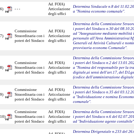
Ad. FOIA)
Determina Sindacale n.8 del 11.02.20
6)
- - -
Articolazione
a "Nomina economo comunale".
degli uffici
Determina della Commissione Straor
i poteri del Sindaco n.30 del 08.10.2
Commissione
Ad. FOIA)
ad "Assegnazione mediante mobilità i
7)
Straordinaria con i
Articolazione
personale all'Area Amministrativa/Af
poteri del Sindaco
degli uffici
Generali ed Attività Culturali e nomi
provvisoria economo Comunale".
Determina della Commissione Straor
Commissione
Ad. FOIA)
i poteri del Sindaco n.2 del 13.01.20
8)
Straordinaria con i
Articolazione
a "Nomina del responsabile per la tr
poteri del Sindaco
degli uffici
digitale,ai sensi dell'art.17, del D.L
(codice dell'amministrazione digitale
Determina della Commissione Straor
Commissione
Ad. FOIA)
i poteri del Sindaco n.35 del 03.12.2
9)
Straordinaria con i
Articolazione
a "Individuazione e nomina Economo
poteri del Sindaco
degli uffici
comunale".
Commissione
Ad. FOIA)
Determina della Commissione Straor
10)
Straordinaria con i
Articolazione
i poteri del Sindaco n.6 del 02.07.20
poteri del Sindaco
degli uffici
ad "Individuazione agente contabile"
Determina Dirigenziale n.233 del 26
Ad. FOIA)