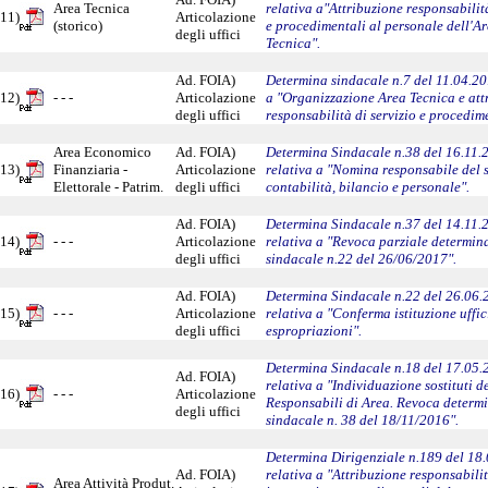
Area Tecnica
relativa a"Attribuzione responsabilità
11)
Articolazione
(storico)
e procedimentali al personale dell'A
degli uffici
Tecnica".
Ad. FOIA)
Determina sindacale n.7 del 11.04.20
12)
- - -
Articolazione
a "Organizzazione Area Tecnica e att
degli uffici
responsabilità di servizio e procedime
Area Economico
Ad. FOIA)
Determina Sindacale n.38 del 16.11.
13)
Finanziaria -
Articolazione
relativa a "Nomina responsabile del s
Elettorale - Patrim.
degli uffici
contabilità, bilancio e personale".
Ad. FOIA)
Determina Sindacale n.37 del 14.11.
14)
- - -
Articolazione
relativa a "Revoca parziale determin
degli uffici
sindacale n.22 del 26/06/2017".
Ad. FOIA)
Determina Sindacale n.22 del 26.06.
15)
- - -
Articolazione
relativa a "Conferma istituzione uffic
degli uffici
espropriazioni".
Determina Sindacale n.18 del 17.05.
Ad. FOIA)
relativa a "Individuazione sostituti d
16)
- - -
Articolazione
Responsabili di Area. Revoca determ
degli uffici
sindacale n. 38 del 18/11/2016".
Determina Dirigenziale n.189 del 18
Ad. FOIA)
relativa a "Attribuzione responsabili
Area Attività Produt.