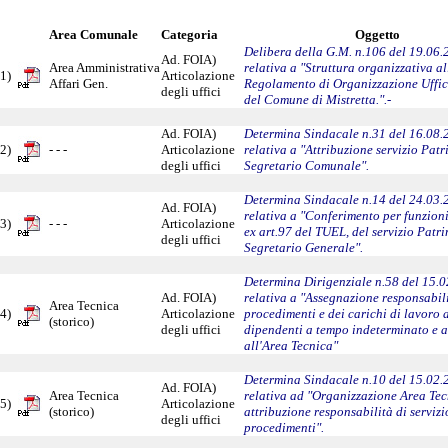
Area Comunale
Categoria
Oggetto
Delibera della G.M. n.106 del 19.06
Ad. FOIA)
Area Amministrativa
relativa a "Struttura organizzativa al
1)
Articolazione
Affari Gen.
Regolamento di Organizzazione Uffici
degli uffici
del Comune di Mistretta.".-
Ad. FOIA)
Determina Sindacale n.31 del 16.08.
2)
- - -
Articolazione
relativa a "Attribuzione servizio Pat
degli uffici
Segretario Comunale".
Determina Sindacale n.14 del 24.03.
Ad. FOIA)
relativa a "Conferimento per funzioni
3)
- - -
Articolazione
ex art.97 del TUEL, del servizio Patr
degli uffici
Segretario Generale".
Determina Dirigenziale n.58 del 15.
Ad. FOIA)
relativa a "Assegnazione responsabili
Area Tecnica
4)
Articolazione
procedimenti e dei carichi di lavoro 
(storico)
degli uffici
dipendenti a tempo indeterminato e a
all'Area Tecnica"
Determina Sindacale n.10 del 15.02.
Ad. FOIA)
Area Tecnica
relativa ad "Organizzazione Area Tec
5)
Articolazione
(storico)
attribuzione responsabilità di servizi
degli uffici
procedimenti".