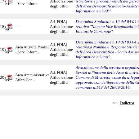
17)
Articolazione
istruttorie e procedimentali del pers
- Serv. Inform.
degli uffici
dell'Area Demografica-Socio-Assisten
Informatica e SUAP".
Ad. FOIA)
Determina Sindacale n.12 del 04.04.
18)
- - -
Articolazione
relativa "Nomina Vice Responsabile U
degli uffici
Elettorale Comunale".
Determina Sindacale n.10 del 03.04.
Ad. FOIA)
Area Attività Produt.
relativa a Nomina a Responsabili del
19)
Articolazione
- Serv. Inform.
dell'Area Demografica - Socio Assiste
degli uffici
Informatica e Suap".
Articolazione della struttura organizz
Ad. FOIA)
Servizi all'interno delle Aree di attivi
Area Amministrativa
20)
Articolazione
Comune di Mistretta, come da allegat
Affari Gen.
degli uffici
approvato con deliberazione della G
comunale n.149 del 26/09/2016.
<==
Indietro