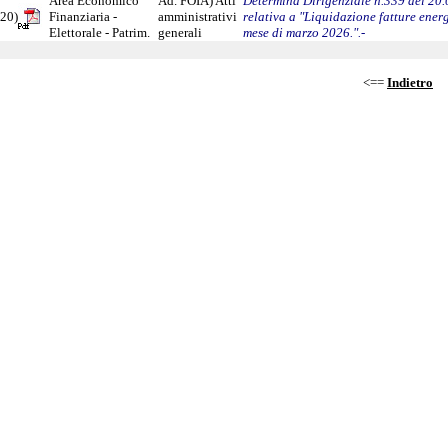
Area Economico
Ad. FOIA) Atti
Determina Dirigenziale n.339 del 20
20)
Finanziaria -
amministrativi
relativa a "Liquidazione fatture energ
Elettorale - Patrim.
generali
mese di marzo 2026.".-
<==
Indietro