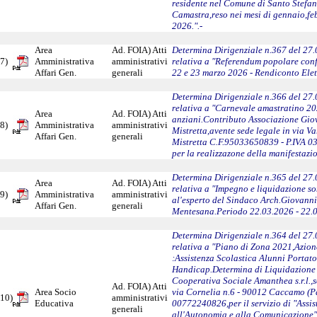
residente nel Comune di Santo Stefan
Camastra,reso nei mesi di gennaio,f
2026.".-
Area
Ad. FOIA) Atti
Determina Dirigenziale n.367 del 27
7)
Amministrativa
amministrativi
relativa a "Referendum popolare con
Affari Gen.
generali
22 e 23 marzo 2026 - Rendiconto Elett
Determina Dirigenziale n.366 del 27
relativa a "Carnevale amastratino 20
Area
Ad. FOIA) Atti
anziani.Contributo Associazione Gio
8)
Amministrativa
amministrativi
Mistretta,avente sede legale in via V
Affari Gen.
generali
Mistretta C.F.95033650839 - P.IVA 
per la realizzazone della manifestazio
Determina Dirigenziale n.365 del 27
Area
Ad. FOIA) Atti
relativa a "Impegno e liquidazione 
9)
Amministrativa
amministrativi
al'esperto del Sindaco Arch.Giovanni
Affari Gen.
generali
Mentesana.Periodo 22.03.2026 - 22.0
Determina Dirigenziale n.364 del 27
relativa a "Piano di Zona 2021,Azion
:Assistenza Scolastica Alunni Portato
Handicap.Determina di Liquidazione 
Cooperativa Sociale Amanthea s.r.l.,s
Ad. FOIA) Atti
Area Socio
via Cornelia n.6 - 90012 Caccamo (P
10)
amministrativi
Educativa
00772240826,per il servizio di "Assis
generali
all'Autonomia e alla Comunicazione"