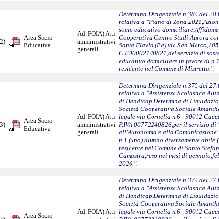
Determina Dirigenziale n.384 del 28
relativa a "Piano di Zona 2021,Azion
socio educativo domiciliare.Affidame
Ad. FOIA) Atti
Area Socio
Cooperativa Centro Studi Aurora con
2)
amministrativi
Educativa
Santa Flavia (Pa) via San Marco,105
generali
C.F.90002140821,del servizio di sost
educativo domiciliare in favore di n.1
residente nel Comune di Mistretta.".-
Determina Dirigenziale n.375 del 27
relativa a "Assistenza Scolastica Alu
di Handicap.Determina di Liquidazio
Società Cooperativa Sociale Amanthea
Ad. FOIA) Atti
legale via Cornelia n.6 - 90012 Cac
Area Socio
3)
amministrativi
P.IVA 00772240826,per il servizio di 
Educativa
generali
all'Autonomia e alla Comunicazione"
n.1 (uno) alunno diversamente abile (
residente nel Comune di Santo Stefan
Camastra,reso nei mesi di gennaio,f
2026.".-
Determina Dirigenziale n.374 del 27
relativa a "Assistenza Scolastica Alu
di Handicap.Determina di Liquidazio
Società Cooperativa Sociale Amanthea
Ad. FOIA) Atti
legale via Cornelia n.6 - 90012 Cac
Area Socio