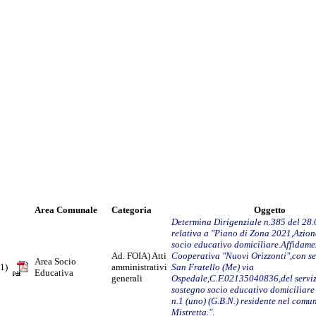
Area Comunale
Categoria
Oggetto
Determina Dirigenziale n.385 del 28
relativa a "Piano di Zona 2021,Azion
socio educativo domiciliare.Affidame
Ad. FOIA) Atti
Cooperativa "Nuovi Orizzonti",con se
Area Socio
1)
amministrativi
San Fratello (Me) via
Educativa
generali
Ospedale,C.F.02135040836,del serviz
sostegno socio educativo domiciliare 
n.1 (uno) (G.B.N.) residente nel comu
Mistretta.".