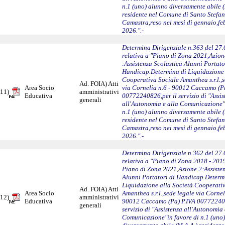
n.1 (uno) alunno diversamente abile (
residente nel Comune di Santo Stefan
Camastra,reso nei mesi di gennaio,f
2026.".-
Determina Dirigenziale n.363 del 27
relativa a "Piano di Zona 2021,Azion
:Assistenza Scolastica Alunni Portato
Handicap.Determina di Liquidazione 
Cooperativa Sociale Amanthea s.r.l.,s
Ad. FOIA) Atti
Area Socio
via Cornelia n.6 - 90012 Caccamo (P
11)
amministrativi
Educativa
00772240826,per il servizio di "Assis
generali
all'Autonomia e alla Comunicazione"
n.1 (uno) alunno diversamente abile (
residente nel Comune di Santo Stefan
Camastra,reso nei mesi di gennaio,f
2026.".-
Determina Dirigenziale n.362 del 27
relativa a "Piano di Zona 2018 - 201
Piano di Zona 2021,Azione 2:Assisten
Alunni Portatori di Handicap.Determ
Liquidazione alla Società Cooperati
Ad. FOIA) Atti
Area Socio
Amanthea s.r.l.,sede legale via Cornel
12)
amministrativi
Educativa
90012 Caccamo (Pa) P.IVA 007722408
generali
servizio di "Assistenza all'Autonomia 
Comunicazione"in favore di n.1 (uno