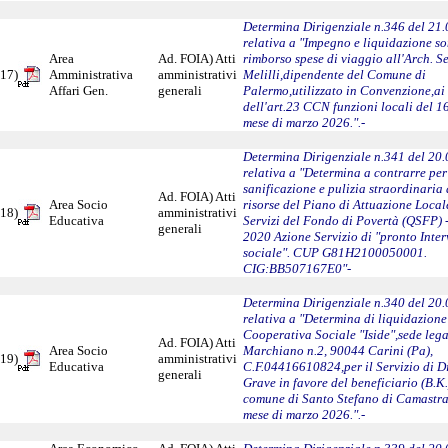
Determina Dirigenziale n.346 del 21
relativa a "Impegno e liquidazione s
Area
Ad. FOIA) Atti
rimborso spese di viaggio all'Arch. S
17)
Amministrativa
amministrativi
Melilli,dipendente del Comune di
Affari Gen.
generali
Palermo,utilizzato in Convenzione,ai 
dell'art.23 CCN funzioni locali del 1
mese di marzo 2026.".-
Determina Dirigenziale n.341 del 20
relativa a "Determina a contrarre per
sanificazione e pulizia straordinaria 
Ad. FOIA) Atti
Area Socio
risorse del Piano di Attuazione Loca
18)
amministrativi
Educativa
Servizi del Fondo di Povertà (QSFP) 
generali
2020 Azione Servizio di "pronto Inte
sociale". CUP G81H2100050001.
CIG:BB507167E0"-
Determina Dirigenziale n.340 del 20
relativa a "Determina di liquidazione
Cooperativa Sociale "Iside",sede lega
Ad. FOIA) Atti
Area Socio
Marchiano n.2, 90044 Carini (Pa),
19)
amministrativi
Educativa
C.F.04416610824,per il Servizio di Di
generali
Grave in favore del beneficiario (B.K.
comune di Santo Stefano di Camastra
mese di marzo 2026.".-