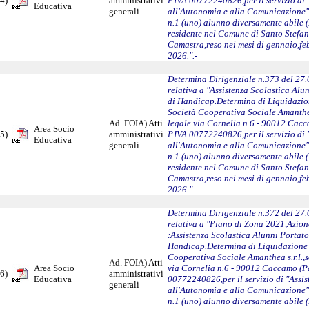
4)
amministrativi
P.IVA 00772240826,per il servizio di 
Educativa
generali
all'Autonomia e alla Comunicazione"
n.1 (uno) alunno diversamente abile (
residente nel Comune di Santo Stefan
Camastra,reso nei mesi di gennaio,f
2026.".-
Determina Dirigenziale n.373 del 27
relativa a "Assistenza Scolastica Alu
di Handicap.Determina di Liquidazio
Società Cooperativa Sociale Amanthea
Ad. FOIA) Atti
legale via Cornelia n.6 - 90012 Cac
Area Socio
5)
amministrativi
P.IVA 00772240826,per il servizio di 
Educativa
generali
all'Autonomia e alla Comunicazione"
n.1 (uno) alunno diversamente abile (
residente nel Comune di Santo Stefan
Camastra,reso nei mesi di gennaio,f
2026.".-
Determina Dirigenziale n.372 del 27
relativa a "Piano di Zona 2021,Azion
:Assistenza Scolastica Alunni Portato
Handicap.Determina di Liquidazione 
Cooperativa Sociale Amanthea s.r.l.,s
Ad. FOIA) Atti
Area Socio
via Cornelia n.6 - 90012 Caccamo (P
6)
amministrativi
Educativa
00772240826,per il servizio di "Assis
generali
all'Autonomia e alla Comunicazione"
n.1 (uno) alunno diversamente abile 