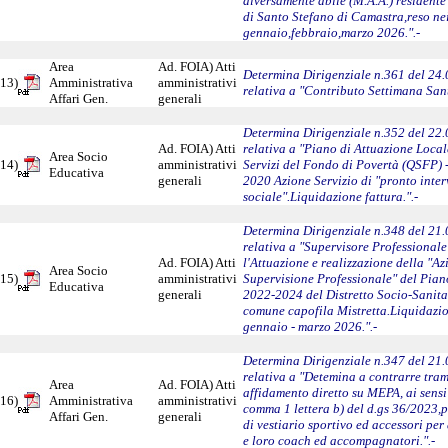
diversamente abile (M.A.A.) resident
di Santo Stefano di Camastra,reso nei
gennaio,febbraio,marzo 2026.".-
Area
Ad. FOIA) Atti
Determina Dirigenziale n.361 del 24
13)
Amministrativa
amministrativi
relativa a "Contributo Settimana San
Affari Gen.
generali
Determina Dirigenziale n.352 del 22
Ad. FOIA) Atti
relativa a "Piano di Attuazione Loca
Area Socio
14)
amministrativi
Servizi del Fondo di Povertà (QSFP) 
Educativa
generali
2020 Azione Servizio di "pronto inte
sociale".Liquidazione fattura.".-
Determina Dirigenziale n.348 del 21
relativa a "Supervisore Professionale
Ad. FOIA) Atti
l'Attuazione e realizzazione della "Az
Area Socio
15)
amministrativi
Supervisione Professionale" del Pian
Educativa
generali
2022-2024 del Distretto Socio-Sanita
comune capofila Mistretta.Liquidazi
gennaio - marzo 2026.".-
Determina Dirigenziale n.347 del 21
relativa a "Detemina a contrarre tram
Area
Ad. FOIA) Atti
affidamento diretto su MEPA, ai sensi 
16)
Amministrativa
amministrativi
comma 1 lettera b) del d.gs 36/2023,
Affari Gen.
generali
di vestiario sportivo ed accessori per 
e loro coach ed accompagnatori.".-