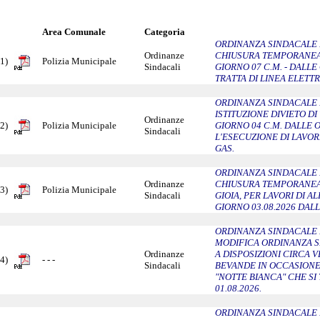
Area Comunale
Categoria
ORDINANZA SINDACALE N
Ordinanze
CHIUSURA TEMPORANEA 
1)
Polizia Municipale
Sindacali
GIORNO 07 C.M. - DALLE
TRATTA DI LINEA ELETTR
ORDINANZA SINDACALE N
ISTITUZIONE DIVIETO DI
Ordinanze
2)
Polizia Municipale
GIORNO 04 C.M. DALLE O
Sindacali
L'ESECUZIONE DI LAVOR
GAS.
ORDINANZA SINDACALE N
Ordinanze
CHIUSURA TEMPORANEA 
3)
Polizia Municipale
Sindacali
GIOIA, PER LAVORI DI 
GIORNO 03.08.2026 DALL
ORDINANZA SINDACALE N
MODIFICA ORDINANZA SI
Ordinanze
A DISPOSIZIONI CIRCA 
4)
- - -
Sindacali
BEVANDE IN OCCASION
"NOTTE BIANCA" CHE SI
01.08.2026.
ORDINANZA SINDACALE N.