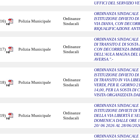
UFFICI DEL SERVIZIO V
ORDINANZA SINDACALE N
Ordinanze
ISTITUZIONE DIVIETO D
16)
Polizia Municipale
Sindacali
VIA DIANA, CON DECORR
RIQUALIFICAZIONE ANTI
ORDINANZA SINDACALE N.
DI TRANSITO E DI SOSTA 
Ordinanze
17)
Polizia Municipale
CON DECORRENZA IMME
Sindacali
DELL'AULA MAGNA DEL
AVERSA.".-
ORDINANZA SINDACALE N
ISTITUZIONE DIVIETO DI
Ordinanze
DI TRANSITO IN VIA LIBE
18)
Polizia Municipale
Sindacali
VERDI, PER IL GIORNO 2
14,00, PER LA SOSTA DI
VISITA ORGANIZZATA DA
ORDINANZA SINDACALE N
ISTITUZIONE DIVIETI DI 
Ordinanze
19)
Polizia Municipale
DELLA VIA LIBERTÀ E SE
Sindacali
DOMENICA DALLE ORE 18
20/ 06 2026 AL 28/06/202
ORDINANZA SINDACALE N