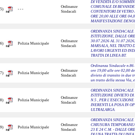
DI VENDITA E/O SOMMIN
Ordinanze
COMUNALE DI BEVANDE 
5)
- - -
Sindacali
CONTENITORI DI VETRO 
ORE 20,00 ALLE ORE 04,
MANIFESTAZIONE DENOM
ORDINANZA SINDACALE N
ISTITUZIONE, DALLE ORE
Ordinanze
30.07.2026 AL 31.07.202
6)
Polizia Municipale
Sindacali
MARSALA, NEL TRATTO 
LAVORI URGENTI ED INDI
TRATTA DI LINEA BT.
Ordinanza Sindacale n.86 d
Ordinanze
ore 19,00 alle ore 02,00 d
7)
Polizia Municipale
Sindacali
divieto di transito in due tr
un tratto della stessa Via, 
ORDINANZA SINDACALE N
ISTITUZIONE DIVIETO DI
Ordinanze
8)
Polizia Municipale
N.5 , PER L'ESECUZIONE
Sindacali
INERENTI LA POSA IN O
ULTRALARGA.
ORDINANZA SINDACALE N
Ordinanze
CHIUSURA TEMPORANEA A
9)
Polizia Municipale
Sindacali
23 E 24 C.M. - DALLE OR
DI UNA TRATTA DI LINEA