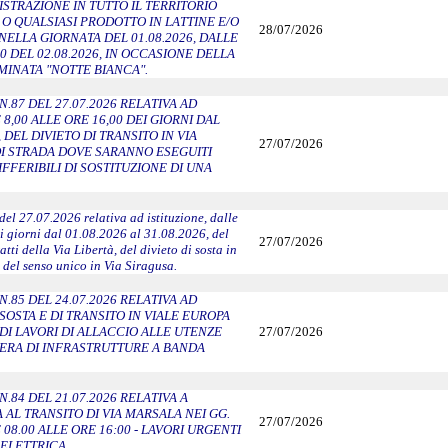
ISTRAZIONE IN TUTTO IL TERRITORIO
O QUALSIASI PRODOTTO IN LATTINE E/O
28/07/2026
NELLA GIORNATA DEL 01.08.2026, DALLE
00 DEL 02.08.2026, IN OCCASIONE DELLA
INATA "NOTTE BIANCA".
.87 DEL 27.07.2026 RELATIVA AD
 8,00 ALLE ORE 16,00 DEI GIORNI DAL
6, DEL DIVIETO DI TRANSITO IN VIA
27/07/2026
DI STRADA DOVE SARANNO ESEGUITI
FFERIBILI DI SOSTITUZIONE DI UNA
el 27.07.2026 relativa ad istituzione, dalle
ei giorni dal 01.08.2026 al 31.08.2026, del
27/07/2026
atti della Via Libertà, del divieto di sosta in
e del senso unico in Via Siragusa.
.85 DEL 24.07.2026 RELATIVA AD
 SOSTA E DI TRANSITO IN VIALE EUROPA
 DI LAVORI DI ALLACCIO ALLE UTENZE
27/07/2026
PERA DI INFRASTRUTTURE A BANDA
.84 DEL 21.07.2026 RELATIVA A
L TRANSITO DI VIA MARSALA NEI GG.
27/07/2026
E 08.00 ALLE ORE 16:00 - LAVORI URGENTI
 ELETTRICA.