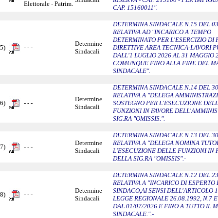
Elettorale - Patrim.
CAP. 15160011".
DETERMINA SINDACALE N.15 DEL 03
RELATIVA AD "INCARICO A TEMPO
DETERMINATO PER L'ESERCIZIO DI 
Determine
5)
- - -
DIRETTIVE AREA TECNICA-LAVORI PU
Sindacali
DALL'1 LUGLIO 2026 AL 31 MAGGIO 
COMUNQUE FINO ALLA FINE DEL 
SINDACALE".
DETERMINA SINDACALE N.14 DEL 30
RELATIVA A "DELEGA AMMINISTRAZ
Determine
6)
- - -
SOSTEGNO PER L'ESECUZIONE DEL
Sindacali
FUNZIONI IN FAVORE DELL'AMMINI
SIG.RA "OMISSIS.".
DETERMINA SINDACALE N.13 DEL 30
Determine
RELATIVA A "DELEGA NOMINA TUTO
7)
- - -
Sindacali
L'ESECUZIONE DELLE FUNZIONI IN 
DELLA SIG.RA "OMISSIS".-
DETERMINA SINDACALE N.12 DEL 23
RELATIVA A "INCARICO DI ESPERTO
Determine
SINDACO,AI SENSI DELL'ARTICOLO 
8)
- - -
Sindacali
LEGGE REGIONALE 26.08.1992, N.7 E S
DAL 01/07/2026 E FINO A TUTTO IL
SINDACALE.".-