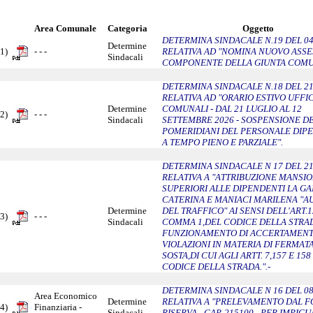
Area Comunale
Categoria
Oggetto
DETERMINA SINDACALE N.19 DEL 04
Determine
1)
- - -
RELATIVA AD "NOMINA NUOVO ASS
Sindacali
COMPONENTE DELLA GIUNTA COMUN
DETERMINA SINDACALE N.18 DEL 21
RELATIVA AD "ORARIO ESTIVO UFFIC
Determine
COMUNALI - DAL 21 LUGLIO AL 12
2)
- - -
Sindacali
SETTEMBRE 2026 - SOSPENSIONE DE
POMERIDIANI DEL PERSONALE DIP
A TEMPO PIENO E PARZIALE".
DETERMINA SINDACALE N 17 DEL 21
RELATIVA A "ATTRIBUZIONE MANSIO
SUPERIORI ALLE DIPENDENTI LA G
CATERINA E MANIACI MARILENA "AU
Determine
DEL TRAFFICO" AI SENSI DELL'ART.12
3)
- - -
Sindacali
COMMA 1,DEL CODICE DELLA STRA
FUNZIONAMENTO DI ACCERTAMENT
VIOLAZIONI IN MATERIA DI FERMATA
SOSTA,DI CUI AGLI ARTT. 7,157 E 158
CODICE DELLA STRADA.".-
DETERMINA SINDACALE N 16 DEL 08
Area Economico
Determine
RELATIVA A "PRELEVAMENTO DAL F
4)
Finanziaria -
Sindacali
RISERVA - CAP. 215100 - PER IMPI