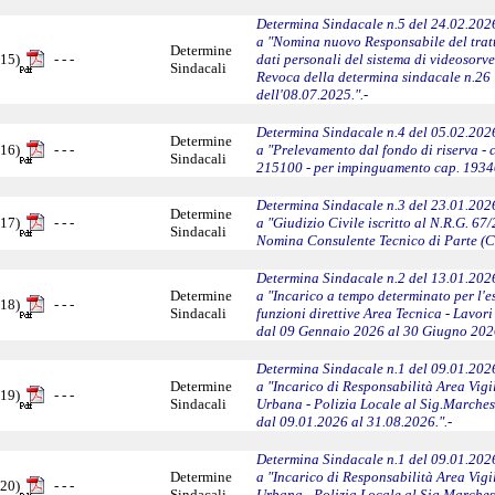
Determina Sindacale n.5 del 24.02.2026
a "Nomina nuovo Responsabile del tra
Determine
15)
- - -
dati personali del sistema di videosorve
Sindacali
Revoca della determina sindacale n.26
dell'08.07.2025.".-
Determina Sindacale n.4 del 05.02.2026
Determine
16)
- - -
a "Prelevamento dal fondo di riserva - 
Sindacali
215100 - per impinguamento cap. 1934
Determina Sindacale n.3 del 23.01.2026
Determine
17)
- - -
a "Giudizio Civile iscritto al N.R.G. 67
Sindacali
Nomina Consulente Tecnico di Parte (C.T
Determina Sindacale n.2 del 13.01.2026
Determine
a "Incarico a tempo determinato per l'es
18)
- - -
Sindacali
funzioni direttive Area Tecnica - Lavori
dal 09 Gennaio 2026 al 30 Giugno 2026
Determina Sindacale n.1 del 09.01.2026
Determine
a "Incarico di Responsabilità Area Vig
19)
- - -
Sindacali
Urbana - Polizia Locale al Sig.Marche
dal 09.01.2026 al 31.08.2026.".-
Determina Sindacale n.1 del 09.01.2026
Determine
a "Incarico di Responsabilità Area Vig
20)
- - -
Sindacali
Urbana - Polizia Locale al Sig.Marche