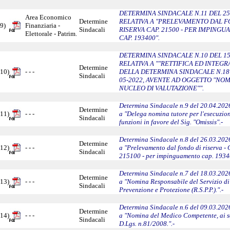
DETERMINA SINDACALE N.11 DEL 25
Area Economico
Determine
RELATIVA A "PRELEVAMENTO DAL F
9)
Finanziaria -
Sindacali
RISERVA CAP. 21500 - PER IMPING
Elettorale - Patrim.
CAP. 193400".
DETERMINA SINDACALE N.10 DEL 15
RELATIVA A ""RETTIFICA ED INTEG
Determine
10)
- - -
DELLA DETERMINA SINDACALE N.18 
Sindacali
05-2022, AVENTE AD OGGETTO "NO
NUCLEO DI VALUTAZIONE"".
Determina Sindacale n.9 del 20.04.2026
Determine
11)
- - -
a "Delega nomina tutore per l'esecuzion
Sindacali
funzioni in favore del Sig. "Omissis".-
Determina Sindacale n.8 del 26.03.2026
Determine
12)
- - -
a "Prelevamento dal fondo di riserva - 
Sindacali
215100 - per impinguamento cap. 19340
Determina Sindacale n.7 del 18.03.2026
Determine
13)
- - -
a "Nomina Responsabile del Servizio di
Sindacali
Prevenzione e Protezione (R.S.P.P.).".-
Determina Sindacale n.6 del 09.03.2026
Determine
14)
- - -
a "Nomina del Medico Competente, ai s
Sindacali
D.Lgs. n.81/2008.".-