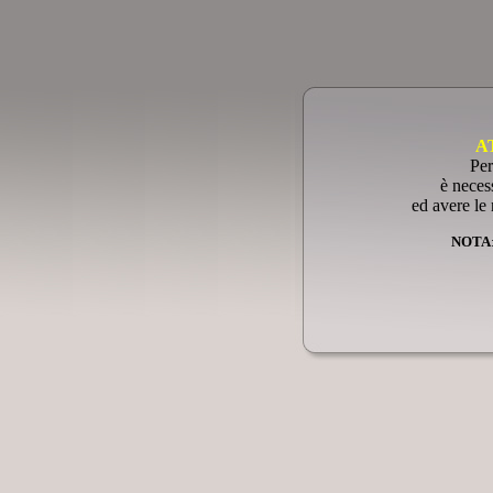
A
Per
è neces
ed avere le 
NOTA